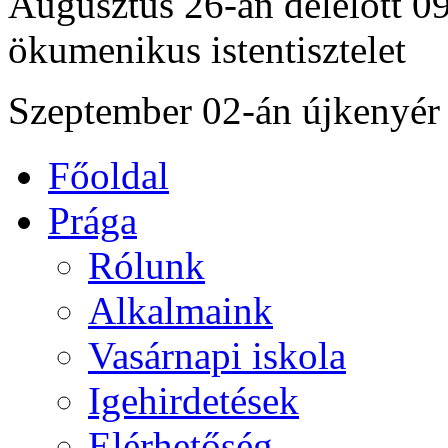
Augusztus 26-án délelőtt 0
ökumenikus istentisztelet
Szeptember 02-án újkenyér 
Főoldal
Prága
Rólunk
Alkalmaink
Vasárnapi iskola
Igehirdetések
Elérhetőség