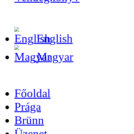
English
Magyar
Főoldal
Prága
Brünn
Üzenet