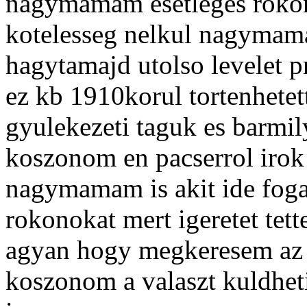
nagymamam esetleges rokon
kotelesseg nelkul nagymama
hagytamajd utolso levelet pr
ez kb 1910korul tortenhetet
gyulekezeti taguk es barmi
koszonom en pacserrol irok e
nagymamam is akit ide fogad
rokonokat mert igeretet te
agyan hogy megkeresem az an
koszonom a valaszt kuldhet