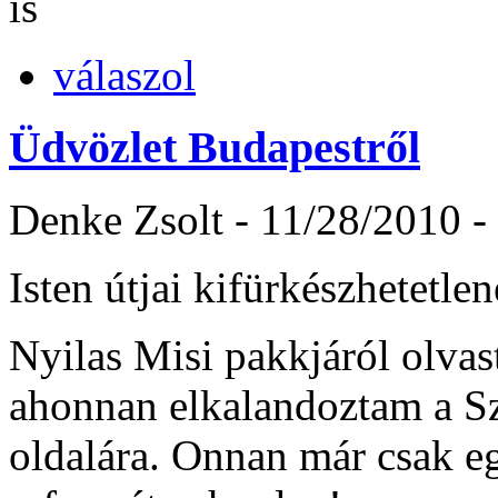
is
válaszol
Üdvözlet Budapestről
Denke Zsolt
-
11/28/2010 -
Isten útjai kifürkészhetetle
Nyilas Misi pakkjáról olva
ahonnan elkalandoztam a S
oldalára. Onnan már csak eg