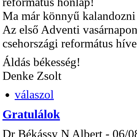
református honlap!
Ma már könnyű kalandozni in
Az első Adventi vasárnapon 
csehországi református híve
Áldás békesség!
Denke Zsolt
válaszol
Gratulálok
Dr Békássy N Albert
-
06/0