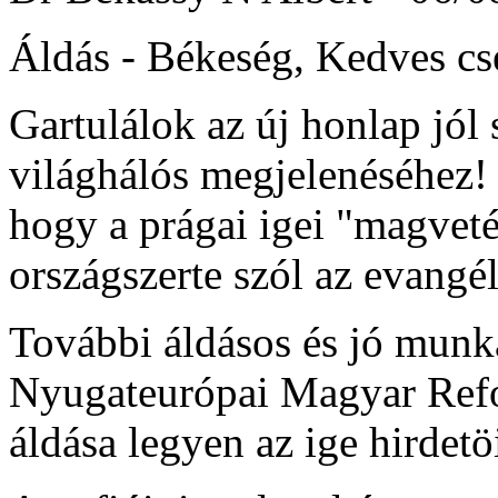
Áldás - Békeség, Kedves cs
Gartulálok az új honlap jól 
világhálós megjelenéséhez! 
hogy a prágai igei "magve
országszerte szól az evangé
További áldásos és jó munká
Nyugateurópai Magyar Refo
áldása legyen az ige hirdetö