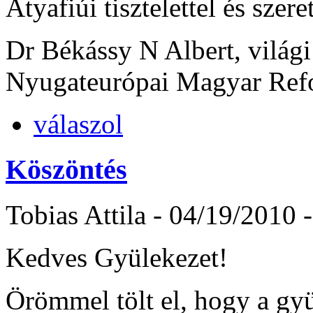
Atyafiúi tisztelettel és szer
Dr Békássy N Albert, világi
Nyugateurópai Magyar Refo
válaszol
Köszöntés
Tobias Attila
-
04/19/2010 -
Kedves Gyülekezet!
Örömmel tölt el, hogy a gyü