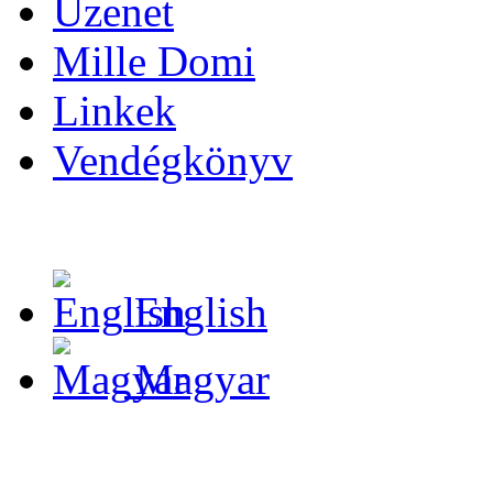
Üzenet
Mille Domi
Linkek
Vendégkönyv
English
Magyar