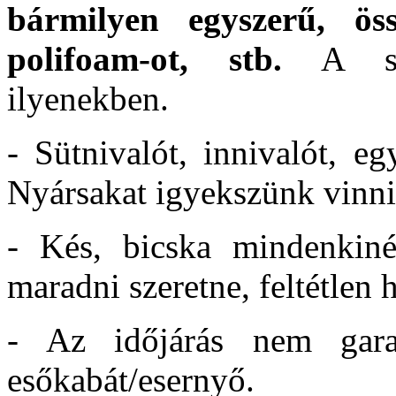
bármilyen egyszerű, öss
polifoam-ot, stb.
A süt
ilyenekben.
- Sütnivalót, innivalót, e
Nyársakat igyekszünk vinni,
- Kés, bicska mindenkinél
maradni szeretne, feltétlen
- Az időjárás nem garan
esőkabát/esernyő.