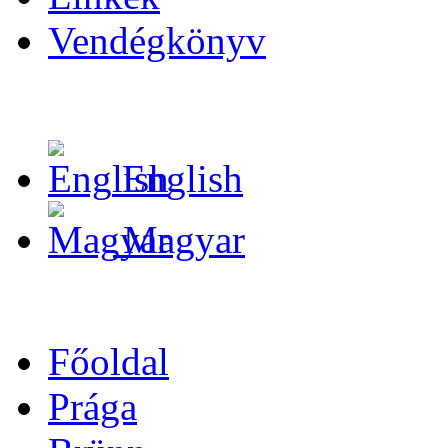
Vendégkönyv
English
Magyar
Főoldal
Prága