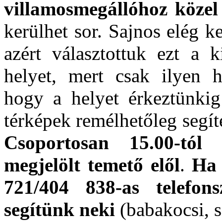
villamosmegállóhoz közel 
kerülhet sor. Sajnos elég 
azért választottuk ezt a k
helyet, mert csak ilyen h
hogy a helyet érkeztünkig
térképek remélhetőleg segí
Csoportosan 15.00-tól
megjelölt temető elől
.
Ha 
721/404 838-as telefo
segítünk neki
(babakocsi, s