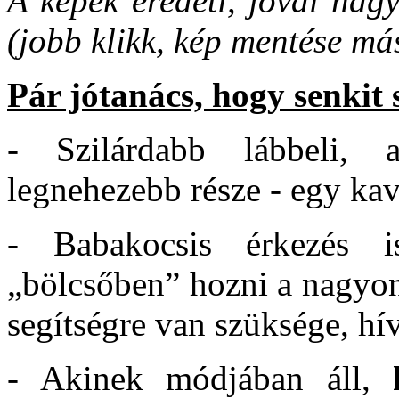
A képek eredeti, jóval nag
(jobb klikk, kép mentése más
Pár jótanács, hogy senkit 
- Szilárdabb lábbeli,
legnehezebb része - egy ka
- Babakocsis érkezés i
„bölcsőben” hozni a nagyon
segítségre van szüksége, hív
- Akinek módjában áll,