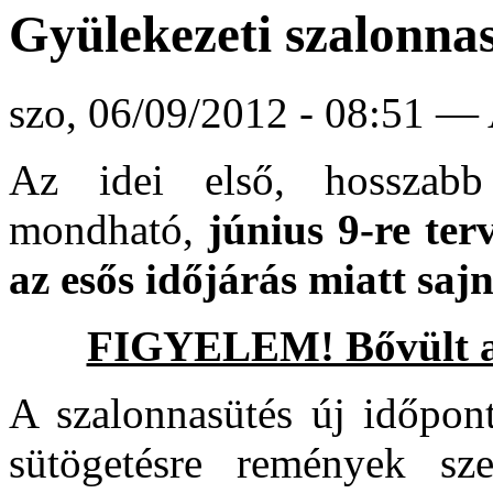
Gyülekezeti szalonna
szo, 06/09/2012 - 08:51 — 
Az idei első, hosszabb
mondható,
június 9-re ter
az esős időjárás miatt saj
FIGYELEM! Bővült a l
A szalonnasütés új időpont
sütögetésre remények sz