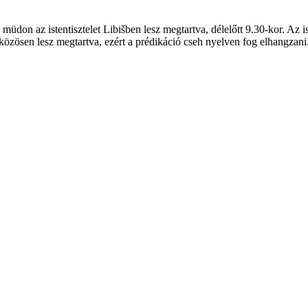
on az istentisztelet Libišben lesz megtartva, délelőtt 9.30-kor. Az is
l közösen lesz megtartva, ezért a prédikáció cseh nyelven fog elhangzani