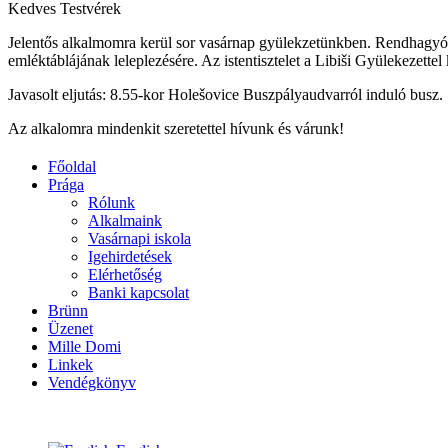
Kedves Testvérek
Jelentős alkalmomra kerül sor vasárnap gyülekzetünkben. Rendhagyó müd
emléktáblájának leleplezésére. Az istentisztelet a Libiši Gyülekezette
Javasolt eljutás: 8.55-kor Holešovice Buszpályaudvarról induló busz.
Az alkalomra mindenkit szeretettel hívunk és várunk!
Főoldal
Prága
Rólunk
Alkalmaink
Vasárnapi iskola
Igehirdetések
Elérhetőség
Banki kapcsolat
Brünn
Üzenet
Mille Domi
Linkek
Vendégkönyv