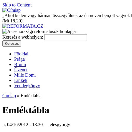
Skip to Content
„Ahol ketten vagy hárman összegyűlnek az én nevemben,ott vagyok 
(Mt 18,20)
Keresés a webhelyen:
Főoldal
Prága
Brünn
Üzenet
Mille Domi
Linkek
Vendégkönyv
Címlap
» Emléktábla
Emléktábla
h, 04/16/2012 - 18:30 — elesgyorgy